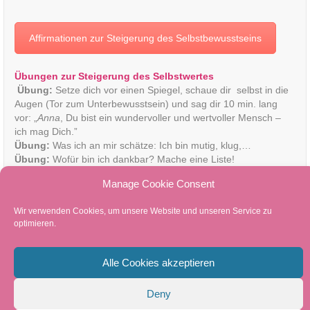
Affirmationen zur Steigerung des Selbstbewusstseins
Übungen zur Steigerung des Selbstwertes
Übung:
Setze dich vor einen Spiegel, schaue dir selbst in die
Augen (Tor zum Unterbewusstsein) und sag dir 10 min. lang
vor: „
Anna
, Du bist ein wundervoller und wertvoller Mensch –
ich mag Dich.”
Übung:
Was ich an mir schätze: Ich bin mutig, klug,…
Übung:
Wofür bin ich dankbar? Mache eine Liste!
Übung:
Ich liebe mich so wie ich bin. Ich bin einzigartig. Es ist
Manage Cookie Consent
mir bewusst: Ich bin Teil des großen Ganzen!
Wir verwenden Cookies, um unsere Website und unseren Service zu
optimieren.
[/hm_section]
Alle Cookies akzeptieren
Deny
© 2026 Eva Maria Herzog – Die Patchworkexpertin
|
Powered by
Beaver