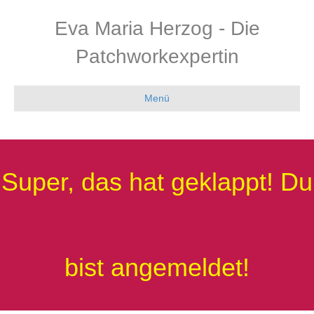
Eva Maria Herzog - Die
Patchworkexpertin
Menü
Super, das hat geklappt! Du
bist angemeldet!