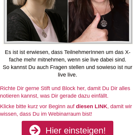
Es ist ist erwiesen, dass TeilnehmerInnen um das X-
fache mehr mitnehmen, wenn sie live dabei sind.
So kannst Du auch Fragen stellen und sowieso ist nur
live live.
Richte Dir gerne Stift und Block her, damit Du Dir alles
notieren kannst, was Dir gerade dazu einfällt.
Klicke bitte kurz vor Beginn auf
diesen
LINK
, damit wir
wissen, dass Du im Webinarraum bist!
Hier einsteigen!