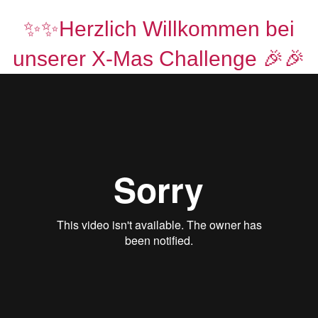
✨✨Herzlich Willkommen bei
unserer X-Mas Challenge 🎉🎉